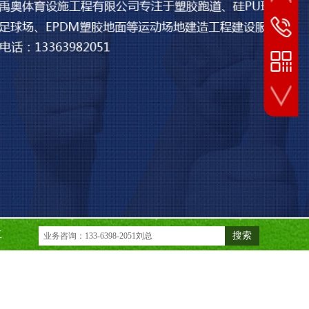
24小时
133-6398
业务微信扫一扫
工
搜索