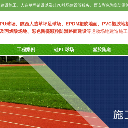
建设施工、人造草坪铺设以及硅PU球场建设等服务、西安彩色陶瓷防滑
PU球场
、
陕西人造草坪足球场
、
EPDM塑
胶地面
、
PVC塑胶地
及
丙烯酸场地
、
彩色陶瓷颗粒防滑路面建设
等运动场地建造施工
工程案例
硅PU球场
塑胶跑道