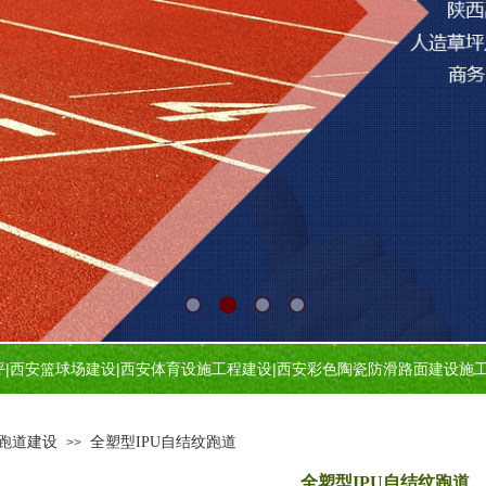
坪
|
西安篮球场建设
|
西安体育设施工程建设
|
西安
彩色陶瓷防滑路面建设施
跑道建设
全塑型IPU自结纹跑道
>>
全塑型IPU自结纹跑道