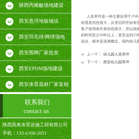
陕西丙烯酸场地建设
人造草坪是一种主要应用于户外的
西安悬浮地板铺设
程度差别也很大，从变旧到开始有
客户使用条件差别也很大，所以很
的时间至少10年以上，甚至达到1
西安羽毛球/网球场地
说法，根本是混淆概念。国内幼儿
西安围网厂家批发
上一个：
幼儿园人造草坪
下一个：
西安幼儿园草坪
西安EPDM场地建设
西安体育器材厂家直销
联系我们
contact us
陕西禹奥体育设施工程有限公司
手机：133-6398-2051