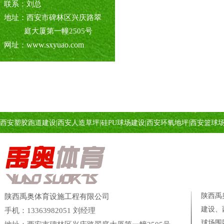
联系：刘总
地址：西安市碑林区兴庆路翠
庭大厦第一幢2505号
www.sxyuao.com
网址：
西安塑胶跑道建设
|
西安人造草坪
|
硅PU球场建设
|
西安环氧地坪
|
西安篮球
陕西禹
陕西禹奥体育设施工程有限公司
建设、
手机：13363982051 刘经理
球场
围