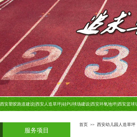
西安塑胶跑道建设
|
西安人造草坪
|
硅PU球场建设
|
西安环氧地坪
|
西安篮球
首页
西安幼儿园人造草坪
>>
服务项目