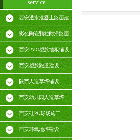
service
西安透水混凝土路面建
设
彩色陶瓷颗粒防滑路面
施工
西安PVC塑胶地板铺设
厂家
西安塑胶跑道建设
陕西人造草坪铺设
西安幼儿园人造草坪
西安硅PU球场施工
西安环氧地坪建设