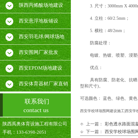
陕西丙烯酸场地建设
3. 尺寸：3000mm X 400
4. 立柱：60/2.5mm；
西安悬浮地板铺设
5. 横柱：48/2mm；
西安羽毛球/网球场地
防腐处理：
西安围网厂家批发
电镀、热镀、喷塑、浸塑
西安EPDM场地建设
优点：
具有防腐、防老化、抗晒、
西安体育器材厂家直销
型和尺寸)。
可选颜色：
蓝色、绿色、黄色
联系我们
contact us
西安学校球场围网建设施工|西安学
陕西禹奥体育设施工程有限公司
上一篇：
彩色透水路面混
下一篇：
西安学校球场围
手机：133-6398-2051