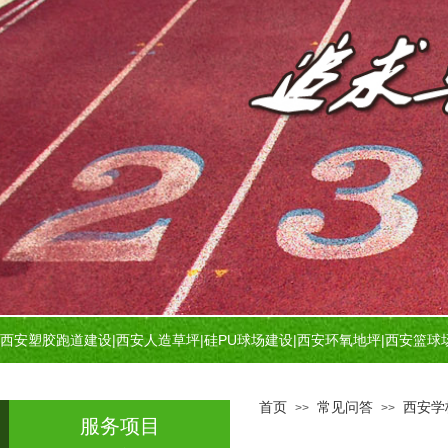
西安塑胶跑道建设
|
西安人造草坪
|
硅PU球场建设
|
西安环氧地坪
|
西安篮球
首页
常见问答
西安学
>>
>>
服务项目