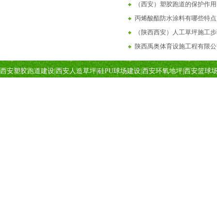
（西安）塑胶跑道的保护作用
丙烯酸酯防水涂料有哪些特点
（陕西西安）人工草坪施工步
陕西禹奥体育设施工程有限公司
陕西西安彩色陶瓷颗粒路面施
西安塑胶跑道建设
|
西安人造草坪
|
硅PU球场建设
|
西安环氧地坪
|
西安篮球
西安陕西6步教你学会做透水
丙烯酸球场介绍与详解
塑胶球场施工中碰到下雨天怎
丙烯酸球场材料的分类及特点
陕西西安地区塑胶跑道建设施
陕西禹
陕西禹奥体育设施工程有限公司
塑胶跑道建设施工，包工包料
建设、
手机：13363982051 刘经理
塑胶跑道材料施工注意事项（
球场
围
地址：西安市碑林区兴庆路翠庭大厦第一幢2505号
西安塑胶跑道建设施工丨塑胶
专业专
网址：
WWW.SXYUAO.COM
硅PU球场塑胶跑道材料厂家
EPDM塑胶跑道
西安彩色透水混凝土有哪些特