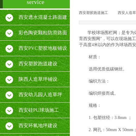
service
西安塑胶跑道施工
|
西安人造草
西安透水混凝土路面建
设
彩色陶瓷颗粒防滑路面
学校球场围栏网；是专为体育
育西安围网"，可以在现场施
于高度4米以内的作为球场西
施工
西安PVC塑胶地板铺设
材质：
厂家
西安塑胶跑道建设
选用优质低碳钢丝。
陕西人造草坪铺设
编织方法：
编织焊接而成。
西安幼儿园人造草坪
规格：
西安硅PU球场施工
1. 包塑丝经：3.8mm ；
西安环氧地坪建设
2. 网孔：50mm X 50mm