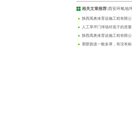
相关文章推荐:
西安环氧地
陕西禹奥体育设施工程有限公
人工草坪门球场对底子的质量
陕西禹奥体育设施工程有限公
塑胶跑道一般多厚，有没有标
陕西塑胶跑道施工 西安运动场
环氧地坪漆场地及施工时应知
塑胶跑道冬季施工注意事项
硅PU球场表面脱落起泡了怎
塑胶跑道是什么？与橡胶跑道
塑胶跑道施工怎么做？塑胶跑
施工中容易发生的不良现象及
环氧地坪施工工艺及成本分析
复合型塑胶跑道在施工时有哪
人造草坪足球场施工