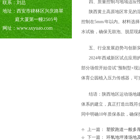
四、质量控制与地域适应
联系：刘总
地址：西安市碑林区兴庆路翠
陕西黄土高原地区常见的湿
庭大厦第一幢2505号
控制在5mm/年以内。材料选
www.sxyuao.com
网址：
水试验，确保无鼓泡、脱层现
五、行业发展趋势与创新
2024年西咸新区试点应
部分场馆开始尝试"预制型+
体育公园植入压力传感器，可
结语：陕西地区运动场地
体系的建立，真正打造出既符
同中明确10年质保条款，确保
上一篇：
塑胶跑道一般多
下一篇：
环氧地坪漆场地