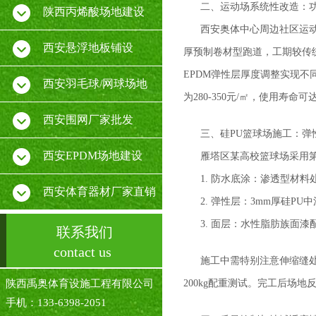
二、运动场系统性改造：
陕西丙烯酸场地建设
西安奥体中心周边社区运动
西安悬浮地板铺设
厚预制卷材型跑道，工期较传
EPDM弹性层厚度调整实现不
西安羽毛球/网球场地
为280-350元/㎡，使用寿命可达
西安围网厂家批发
三、硅PU篮球场施工：弹
西安EPDM场地建设
雁塔区某高校篮球场采用
1. 防水底涂：渗透型材
西安体育器材厂家直销
2. 弹性层：3mm厚硅PU
3. 面层：水性脂肪族面漆配
联系我们
contact us
施工中需特别注意伸缩缝处
陕西禹奥体育设施工程有限公司
200kg配重测试。完工后场地
手机：133-6398-2051