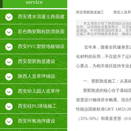
service
西安塑胶跑道施工
|
西安人造草
西安透水混凝土路面建
本文系统介绍了陕西地区运动
化剂。运动场改造案例显示，分层施
架基础。针对陕西湿陷性黄土，采
设
彩色陶瓷颗粒防滑路面
证施工单位并明确质保条款，确保
施工
西安PVC塑胶地板铺设
近年来，随着全民健身意
化材料的应用，不仅提升了运
厂家
西安塑胶跑道建设
心要点，为相关项目提供专业
陕西人造草坪铺设
一、塑胶跑道施工：从基
塑胶跑道的核心在于基础
西安幼儿园人造草坪
坡度设计确保排水畅通。混合
西安硅PU球场施工
性能达国家标准GB/T 148
（35%-50%）和垂直变形（0
西安环氧地坪建设