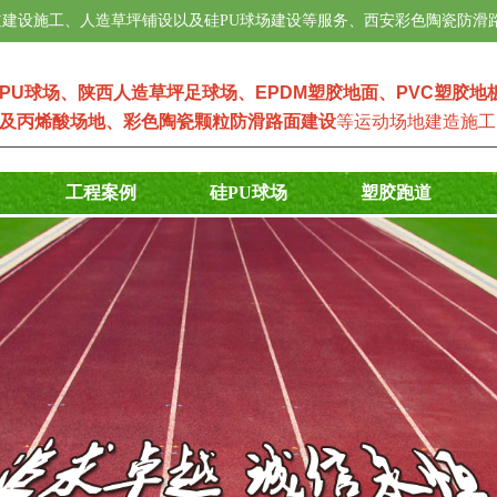
建设施工、人造草坪铺设以及硅PU球场建设等服务、西安彩色陶瓷防滑
PU球场
、
陕西人造草坪足球场
、
EPDM塑
胶地面
、
PVC塑胶地
及
丙烯酸场地
、
彩色陶瓷颗粒防滑路面建设
等运动场地建造施工
工程案例
硅PU球场
塑胶跑道