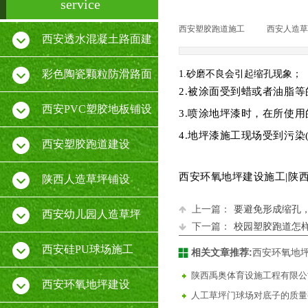
service
西安塑胶跑道施工
|
西安人造草
西安透水混凝土路面建
设
彩色陶瓷颗粒防滑路面
1.砂磨不良会引起缩孔现象；
2.被涂面受到蜡或者油脂
施工
西安PVC塑胶地板铺设
3.喷涂地坪漆时，在所使
4.地坪漆施工现场受到污
厂家
西安塑胶跑道建设
西安环氧地坪建设施工|陕
陕西人造草坪铺设
上一篇：
要避免形成缩孔
西安幼儿园人造草坪
下一篇：
校园塑胶跑道怎
西安硅PU球场施工
相关文章推荐:
西安环氧地
陕西禹奥体育设施工程有限公
西安环氧地坪建设
人工草坪门球场对底子的质量