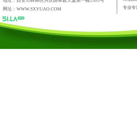
地址：西安市碑林区兴庆路翠庭大厦第一幢2505号
西安学校球场围网建设施工
专业专
网址：
WWW.SXYUAO.COM
西安工地围网护栏施工
“新出台的地方标准，让塑胶跑
陕西省尚典鹿业农业科技开发有限公司
三盛美葵香瓜子
西安十
台湾银泰PMI 直线导轨西安营销中心
凌科联轴器陕西营销中心
陕西禹奥体育设施工程有限公司
陕西禹奥体育设施工程有限公司【