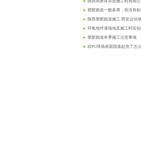
陕西禹奥体育设施工程有限公
塑胶跑道一般多厚，有没有标
陕西塑胶跑道施工 西安运动场
环氧地坪漆场地及施工时应知
塑胶跑道冬季施工注意事项
硅PU球场表面脱落起泡了怎
塑胶跑道是什么？与橡胶跑道
塑胶跑道施工怎么做？塑胶跑
施工中容易发生的不良现象及
环氧地坪施工工艺及成本分析
复合型塑胶跑道在施工时有哪
人造草坪足球场施工
（西安）塑胶跑道的保护作用
丙烯酸酯防水涂料有哪些特点
（陕西西安）人工草坪施工步
陕西禹奥体育设施工程有限公司