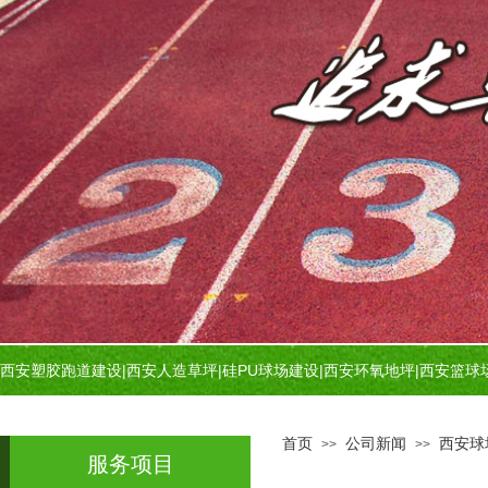
西安塑胶跑道建设
|
西安人造草坪
|
硅PU球场建设
|
西安环氧地坪
|
西安篮球
首页
公司新闻
西安球
>>
>>
服务项目