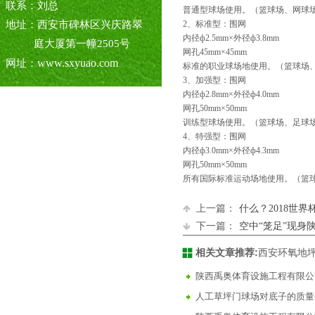
联系：刘总
普通型球场使用。（篮球场、网球
地址：西安市碑林区兴庆路翠
2、标准型：围网
内径ф2.5mm×外径ф3.8mm
庭大厦第一幢2505号
网孔45mm×45mm
www.sxyuao.com
网址：
标准的职业球场地使用。（篮球场、
3、加强型：围网
内径ф2.8mm×外径ф4.0mm
网孔50mm×50mm
训练型球场使用。（篮球场、足球
4、特强型：围网
内径ф3.0mm×外径ф4.3mm
网孔50mm×50mm
所有国际标准运动场地使用。（篮
上一篇：
什么？2018世
下一篇：
空中“笼足”现身
相关文章推荐:
西安环氧地
陕西禹奥体育设施工程有限公
人工草坪门球场对底子的质量