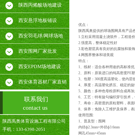
陕西丙烯酸场地建设
西安悬浮地板铺设
优点：
陕西禹奥提供的球场围网具有产品
西安羽毛球/网球场地
1.立柱采用混凝土浇筑件，工程造
2.强度高，整体稳定性好
3.彩色塑层具有良好的抗腐蚀和装
西安围网厂家批发
4.网围界整体和谐美观
特点：
西安EPDM场地建设
1、线材：适合各种用途的高标准优
2、原料：原装进口的纯高密度PE
3、包塑：300度高温塑化，使内
西安体育器材厂家直销
4、厚度：高温塑化挤压、稳定的旋
5、颜色：多种色母粉原料合成再
6、工艺：特有旋勾编织穿引技术
联系我们
7、寿命：高密度的原粒塑料，表面
contact us
8、保养：免除人工维护及保养，
使用范围:
陕西禹奥体育设施工程有限公司
1、普及型：围网
内径ф2.3mm×外径ф3.6mm
手机：133-6398-2051
网孔45mm×45mm