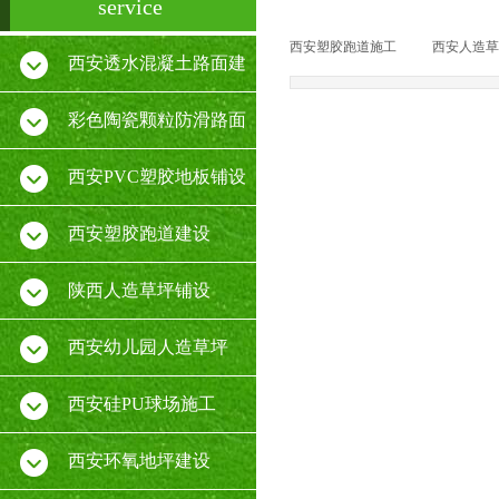
service
西安塑胶跑道施工
|
西安人造草
西安透水混凝土路面建
设
彩色陶瓷颗粒防滑路面
施工
西安PVC塑胶地板铺设
厂家
西安塑胶跑道建设
陕西人造草坪铺设
西安幼儿园人造草坪
西安硅PU球场施工
西安环氧地坪建设